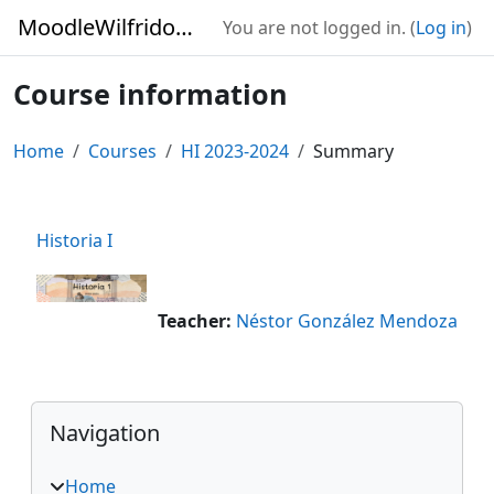
Skip to main content
MoodleWilfridoSecundaria
You are not logged in. (
Log in
)
Course information
Home
Courses
HI 2023-2024
Summary
Historia I
Teacher:
Néstor González Mendoza
Blocks
Skip Navigation
Navigation
Home