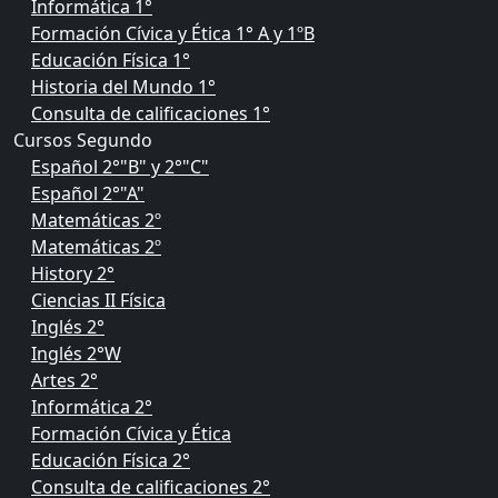
Informática 1°
Formación Cívica y Ética 1° A y 1ºB
Educación Física 1°
Historia del Mundo 1°
Consulta de calificaciones 1°
Cursos Segundo
Español 2°"B" y 2°"C"
Español 2°"A"
Matemáticas 2º
Matemáticas 2º
History 2°
Ciencias II Física
Inglés 2°
Inglés 2°W
Artes 2°
Informática 2°
Formación Cívica y Ética
Educación Física 2°
Consulta de calificaciones 2°