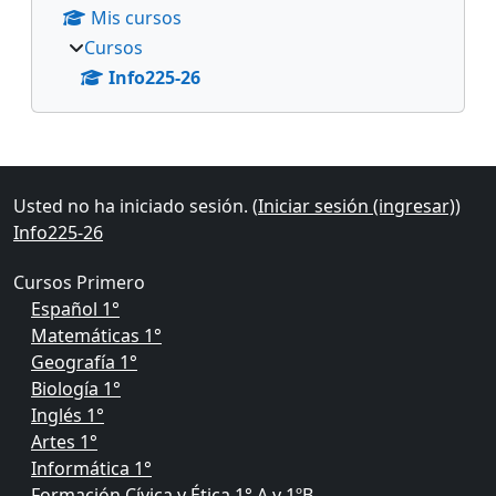
Mis cursos
Cursos
Info225-26
Bloques suplementarios
Usted no ha iniciado sesión. (
Iniciar sesión (ingresar)
)
Info225-26
Cursos Primero
Español 1°
Matemáticas 1°
Geografía 1°
Biología 1°
Inglés 1°
Artes 1°
Informática 1°
Formación Cívica y Ética 1° A y 1ºB