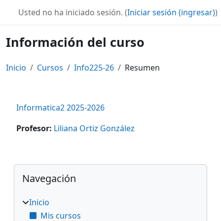
Saltar al contenido principal
MoodleWilfridoSecundaria
Usted no ha iniciado sesión. (
Iniciar sesión (ingresar)
)
Información del curso
Inicio
Cursos
Info225-26
Resumen
Informatica2 2025-2026
Profesor:
Liliana Ortiz González
Bloques
Omitir Navegación
Navegación
Inicio
Mis cursos