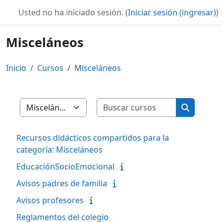
Saltar al contenido principal
MoodleWilfridoSecundaria
Usted no ha iniciado sesión. (
Iniciar sesión (ingresar)
)
Misceláneos
Inicio
Cursos
Misceláneos
Buscar curs
Categorías
Buscar cu
Recursos didácticos compartidos para la
categoría: Misceláneos
EducaciónSocioEmocional
Avisos padres de familia
Avisos profesores
Reglamentos del colegio