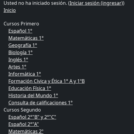
Usted no ha iniciado sesión. (
Iniciar sesión (ingresar)
)
Inicio
Cursos Primero
Español 1°
Matemáticas 1°
Geografía 1°
Biología 1°
Inglés 1°
Artes 1°
Informática 1°
Formación Cívica y Ética 1° A y 1ºB
Educación Física 1°
Historia del Mundo 1°
Consulta de calificaciones 1°
Cursos Segundo
Español 2°"B" y 2°"C"
Español 2°"A"
Matemáticas 2º