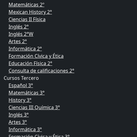
Matemáticas 2º
Mexican History 2°
Ciencias II Física
Inglés 2°
Inglés 2°W
Artes 2°
Informática 2°
Formación Cívica y Ética
Educación Física 2°
Consulta de calificaciones 2°
Cursos Tercero
Español 3°
Matemáticas 3°
History 3°
Ciencias III Química 3°
Inglés 3°
Artes 3°
Informática 3°
Formación Cívica y Ética 3°