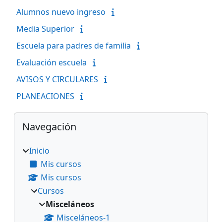
Alumnos nuevo ingreso
Media Superior
Escuela para padres de familia
Evaluación escuela
AVISOS Y CIRCULARES
PLANEACIONES
Bloques
Omitir Navegación
Navegación
Inicio
Mis cursos
Mis cursos
Cursos
Misceláneos
Misceláneos-1